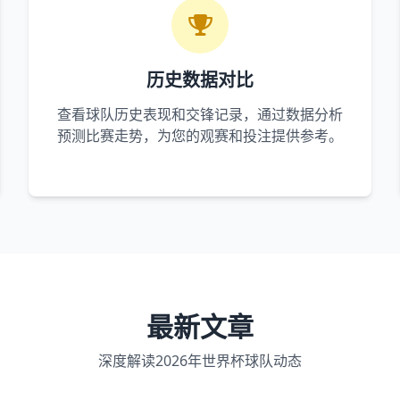
历史数据对比
查看球队历史表现和交锋记录，通过数据分析
预测比赛走势，为您的观赛和投注提供参考。
最新文章
深度解读2026年世界杯球队动态