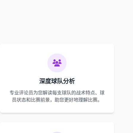
深度球队分析
专业评论员为您解读每支球队的战术特点、球
员状态和比赛前景，助您更好地理解比赛。