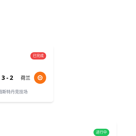
已完成
3 - 2
荷兰
姆斯特丹竞技场
进行中