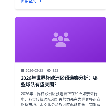
阅读全文
2026-05-28
823
2026年世界杯欧洲区预选赛分析：哪
些球队有望突围？
2026年世界杯欧洲区预选赛正在如火如荼进行
中，各支传统强队和新兴势力都在为世界杯正赛
资格而战。本文将分析欧洲区各组形势，预测有