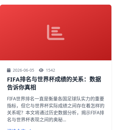
2026-06-05
1542
FIFA排名与世界杯成绩的关系：数据
告诉你真相
FIFA世界排名一直是衡量各国足球队实力的重要
指标，但它与世界杯实际成绩之间存在着怎样的
关系呢？本文将通过历史数据分析，揭示FIFA排
名与世界杯表现之间的奥秘...