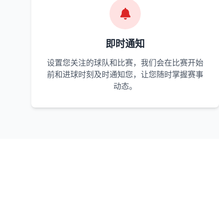
即时通知
设置您关注的球队和比赛，我们会在比赛开始
前和进球时刻及时通知您，让您随时掌握赛事
动态。