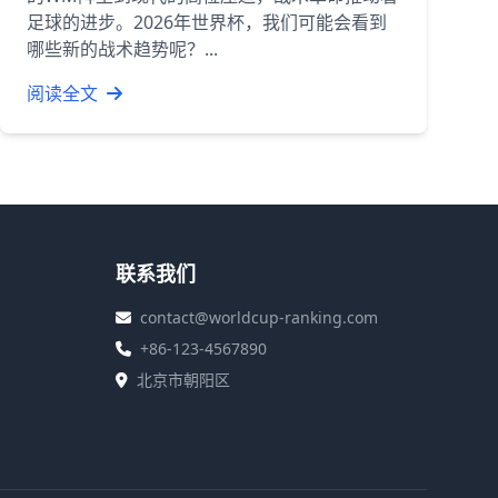
足球的进步。2026年世界杯，我们可能会看到
哪些新的战术趋势呢？...
阅读全文
联系我们
contact@worldcup-ranking.com
+86-123-4567890
北京市朝阳区