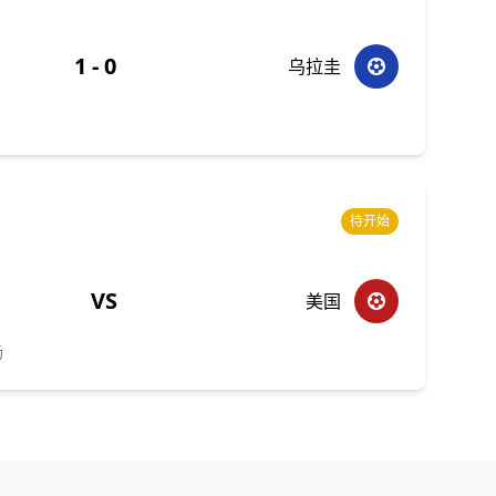
1 - 0
乌拉圭
待开始
VS
美国
场