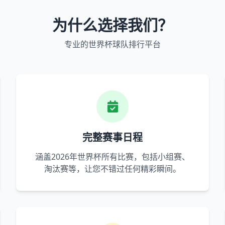
为什么选择我们？
专业的世界杯球队排行平台
完整赛事日程
涵盖2026年世界杯所有比赛，包括小组赛、
淘汰赛等，让您不错过任何精彩瞬间。