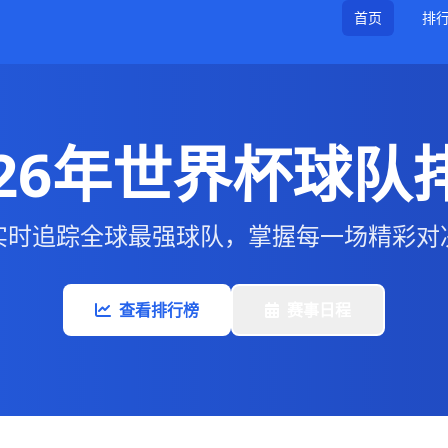
首页
排
026年世界杯球队
实时追踪全球最强球队，掌握每一场精彩对
查看排行榜
赛事日程