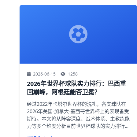
2026-06-15
1258
2026年世界杯球队实力排行：巴西重
回巅峰，阿根廷能否卫冕？
经过2022年卡塔尔世界杯的洗礼，各支球队在
2026年美国-加拿大-墨西哥世界杯上的表现备受
期待。本文将从阵容深度、战术体系、主教练能
力等多个维度分析目前世界杯球队的实力排行...