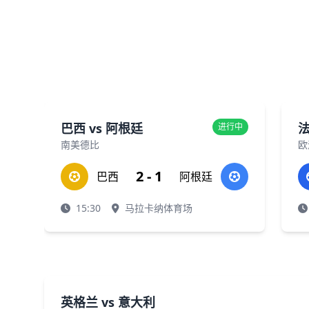
巴西 vs 阿根廷
法
进行中
南美德比
欧
2 - 1
巴西
阿根廷
15:30
马拉卡纳体育场
英格兰 vs 意大利