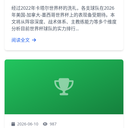
经过2022年卡塔尔世界杯的洗礼，各支球队在2026
年美国-加拿大-墨西哥世界杯上的表现备受期待。本
文将从阵容深度、战术体系、主教练能力等多个维度
分析目前世界杯球队的实力排行...
阅读全文
2026-06-10
987