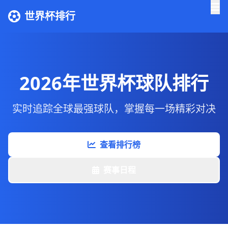
世界杯排行
2026年世界杯球队排行
实时追踪全球最强球队，掌握每一场精彩对决
查看排行榜
赛事日程