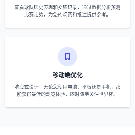
查看球队历史表现和交锋记录，通过数据分析预测
比赛走势，为您的观赛和投注提供参考。
移动端优化
响应式设计，无论您使用电脑、平板还是手机，都
能获得最佳的浏览体验，随时随地关注世界杯。