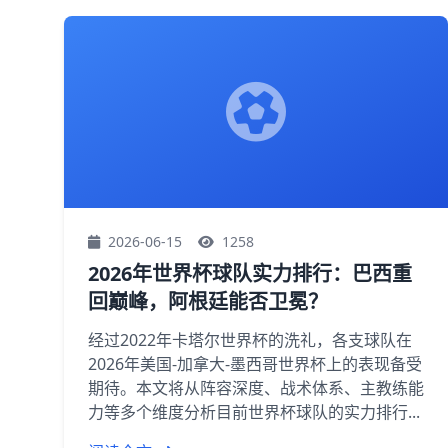
2026-06-15
1258
2026年世界杯球队实力排行：巴西重
回巅峰，阿根廷能否卫冕？
经过2022年卡塔尔世界杯的洗礼，各支球队在
2026年美国-加拿大-墨西哥世界杯上的表现备受
期待。本文将从阵容深度、战术体系、主教练能
力等多个维度分析目前世界杯球队的实力排行...