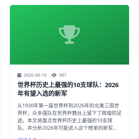
2026-06-10
987
世界杯历史上最强的10支球队：2026
年有望入选的新军
从1930年第一届世界杯到2026年的北美三国世
界杯，众多强队在世界杯舞台上留下了辉煌的足
迹。本文将盘点世界杯历史上最强的10支球
队，并分析2026年可能进入这个榜单的新军...