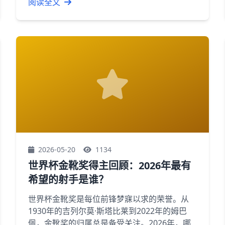
阅读全文
2026-05-20
1134
世界杯金靴奖得主回顾：2026年最有
希望的射手是谁？
世界杯金靴奖是每位前锋梦寐以求的荣誉。从
1930年的吉列尔莫·斯塔比莱到2022年的姆巴
佩，金靴奖的归属总是备受关注。2026年，哪