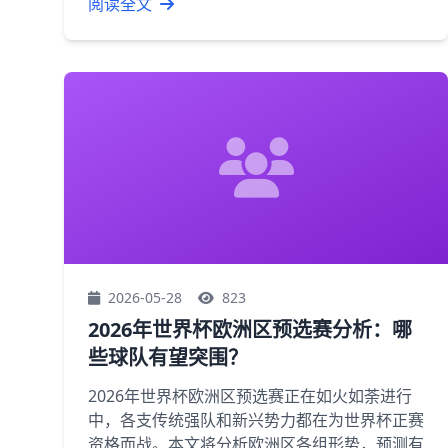
阅读全文
2026-05-28
823
2026年世界杯欧洲区预选赛分析：哪
些球队有望突围？
2026年世界杯欧洲区预选赛正在如火如荼进行
中，各支传统强队和新兴势力都在为世界杯正赛
资格而战。本文将分析欧洲区各组形势，预测有