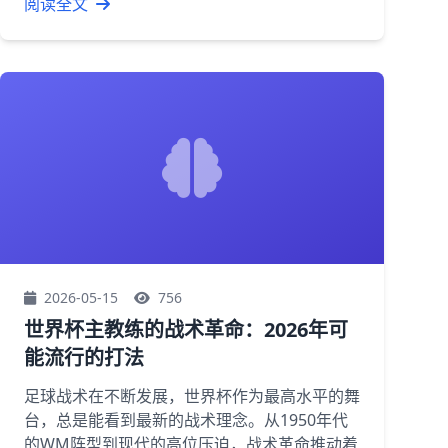
阅读全文
2026-05-15
756
世界杯主教练的战术革命：2026年可
能流行的打法
足球战术在不断发展，世界杯作为最高水平的舞
台，总是能看到最新的战术理念。从1950年代
的WM阵型到现代的高位压迫，战术革命推动着