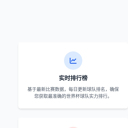
实时排行榜
基于最新比赛数据，每日更新球队排名，确保
您获取最准确的世界杯球队实力排行。