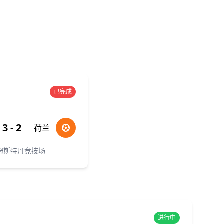
已完成
3 - 2
荷兰
姆斯特丹竞技场
进行中