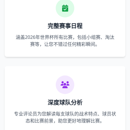
完整赛事日程
涵盖2026年世界杯所有比赛，包括小组赛、淘汰
赛等，让您不错过任何精彩瞬间。
深度球队分析
专业评论员为您解读每支球队的战术特点、球员状
态和比赛前景，助您更好地理解比赛。