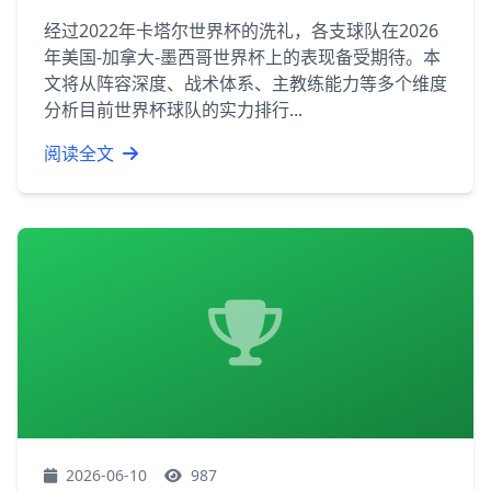
经过2022年卡塔尔世界杯的洗礼，各支球队在2026
年美国-加拿大-墨西哥世界杯上的表现备受期待。本
文将从阵容深度、战术体系、主教练能力等多个维度
分析目前世界杯球队的实力排行...
阅读全文
2026-06-10
987