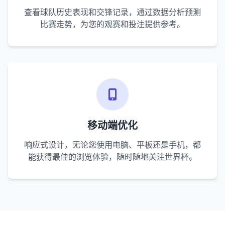
查看球队历史表现和交锋记录，通过数据分析预测
比赛走势，为您的观赛和投注提供参考。
移动端优化
响应式设计，无论您使用电脑、平板还是手机，都
能获得最佳的浏览体验，随时随地关注世界杯。