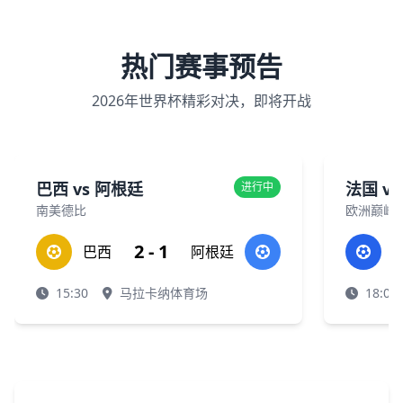
热门赛事预告
2026年世界杯精彩对决，即将开战
巴西 vs 阿根廷
法国 vs
进行中
南美德比
欧洲巅峰
2 - 1
巴西
阿根廷
15:30
马拉卡纳体育场
18:00