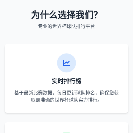
为什么选择我们？
专业的世界杯球队排行平台
实时排行榜
基于最新比赛数据，每日更新球队排名，确保您获
取最准确的世界杯球队实力排行。