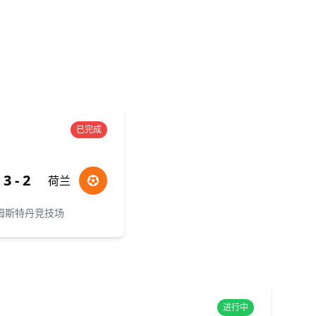
已完成
3 - 2
荷兰
姆斯特丹竞技场
进行中