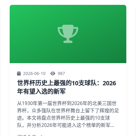
2026-06-10
987
世界杯历史上最强的10支球队：2026
年有望入选的新军
从1930年第一届世界杯到2026年的北美三国世
界杯，众多强队在世界杯舞台上留下了辉煌的足
迹。本文将盘点世界杯历史上最强的10支球
队，并分析2026年可能进入这个榜单的新军...