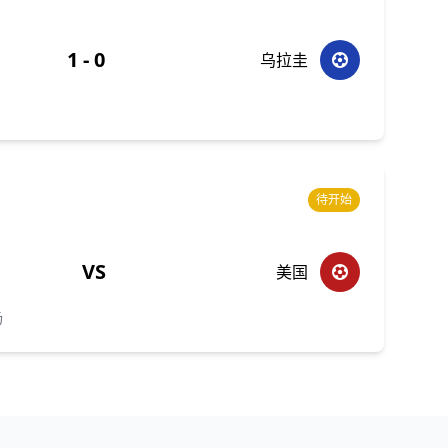
1 - 0
乌拉圭
待开始
VS
美国
场