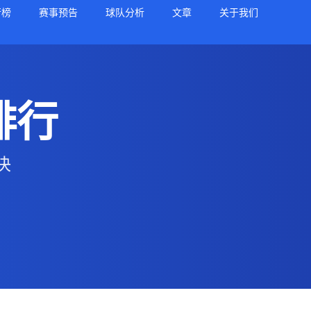
行榜
赛事预告
球队分析
文章
关于我们
排行
决