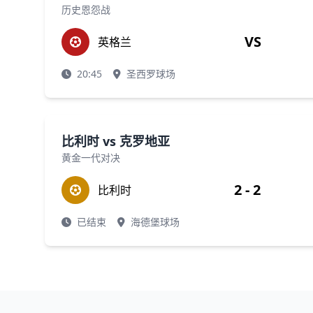
历史恩怨战
VS
英格兰
20:45
圣西罗球场
比利时 vs 克罗地亚
黄金一代对决
2 - 2
比利时
已结束
海德堡球场