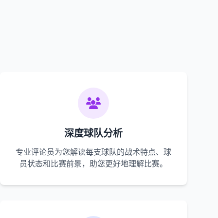
深度球队分析
专业评论员为您解读每支球队的战术特点、球
员状态和比赛前景，助您更好地理解比赛。