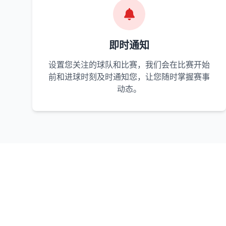
即时通知
设置您关注的球队和比赛，我们会在比赛开始
前和进球时刻及时通知您，让您随时掌握赛事
动态。