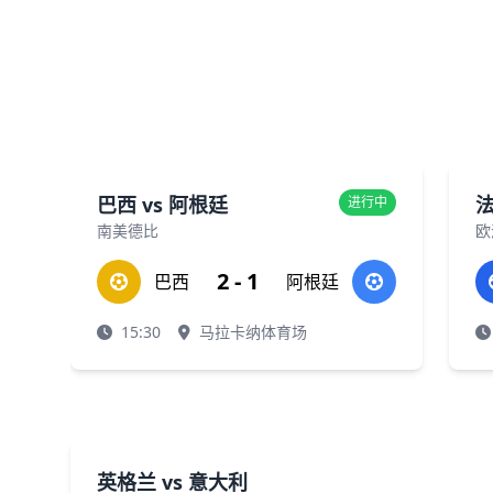
巴西 vs 阿根廷
法
进行中
南美德比
欧
2 - 1
巴西
阿根廷
15:30
马拉卡纳体育场
英格兰 vs 意大利