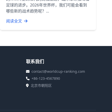
足球的进步。2026年世界杯，我们可能会看到
哪些新的战术趋势呢？...
阅读全文
联系我们
contact@worldcup-ranking.com
+86-123-4567890
北京市朝阳区