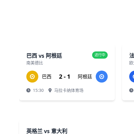
巴西 vs 阿根廷
法
进行中
南美德比
欧
2 - 1
巴西
阿根廷
15:30
马拉卡纳体育场
英格兰 vs 意大利