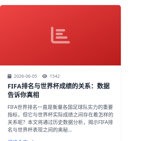
2026-06-05
1542
FIFA排名与世界杯成绩的关系：数据
告诉你真相
FIFA世界排名一直是衡量各国足球队实力的重要
指标，但它与世界杯实际成绩之间存在着怎样的
关系呢？本文将通过历史数据分析，揭示FIFA排
名与世界杯表现之间的奥秘...