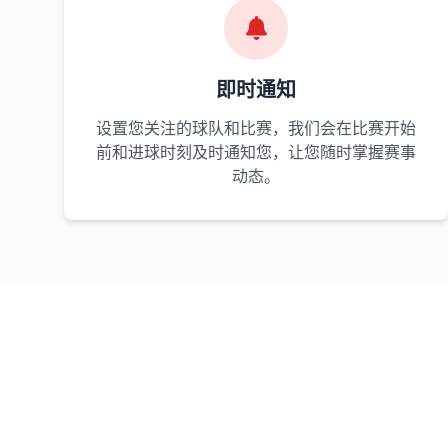
即时通知
设置您关注的球队和比赛，我们会在比赛开始
前和进球时刻及时通知您，让您随时掌握赛事
动态。