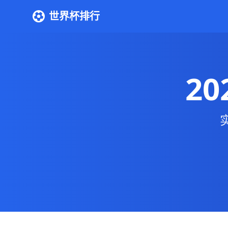
世界杯排行
2