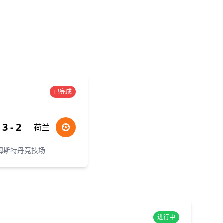
已完成
3 - 2
荷兰
姆斯特丹竞技场
进行中