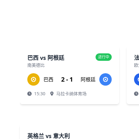
巴西 vs 阿根廷
法
进行中
南美德比
欧
2 - 1
巴西
阿根廷
15:30
马拉卡纳体育场
英格兰 vs 意大利