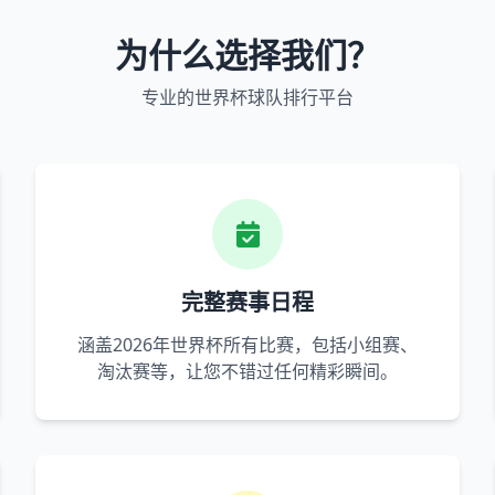
为什么选择我们？
专业的世界杯球队排行平台
完整赛事日程
涵盖2026年世界杯所有比赛，包括小组赛、
淘汰赛等，让您不错过任何精彩瞬间。