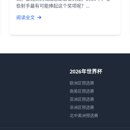
些射手最有可能捧起这个奖项呢？...
阅读全文
2026年世界杯
欧洲区预选赛
南美区预选赛
亚洲区预选赛
非洲区预选赛
北中美洲预选赛