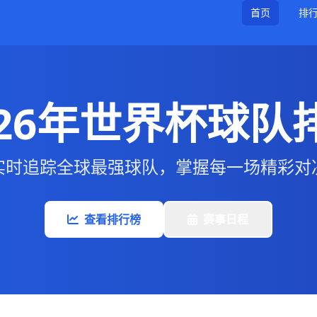
首页
排
026年世界杯球队
实时追踪全球最强球队，掌握每一场精彩对
查看排行榜
赛事日程