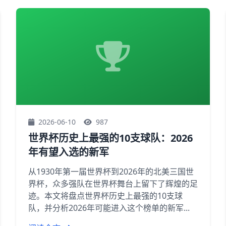
2026-06-10
987
世界杯历史上最强的10支球队：2026
年有望入选的新军
从1930年第一届世界杯到2026年的北美三国世
界杯，众多强队在世界杯舞台上留下了辉煌的足
迹。本文将盘点世界杯历史上最强的10支球
队，并分析2026年可能进入这个榜单的新军...