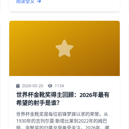
阅读全文
2026-05-20
1134
世界杯金靴奖得主回顾：2026年最有
希望的射手是谁？
世界杯金靴奖是每位前锋梦寐以求的荣誉。从
1930年的吉列尔莫·斯塔比莱到2022年的姆巴
佩，金靴奖的归属总是备受关注。2026年，哪