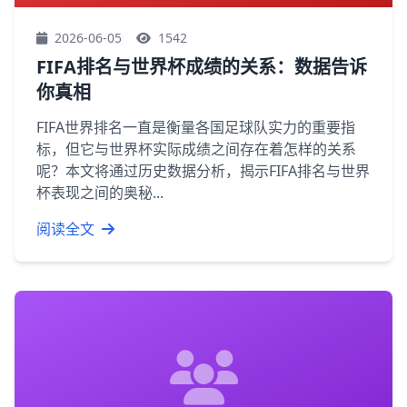
2026-06-05
1542
FIFA排名与世界杯成绩的关系：数据告诉
你真相
FIFA世界排名一直是衡量各国足球队实力的重要指
标，但它与世界杯实际成绩之间存在着怎样的关系
呢？本文将通过历史数据分析，揭示FIFA排名与世界
杯表现之间的奥秘...
阅读全文