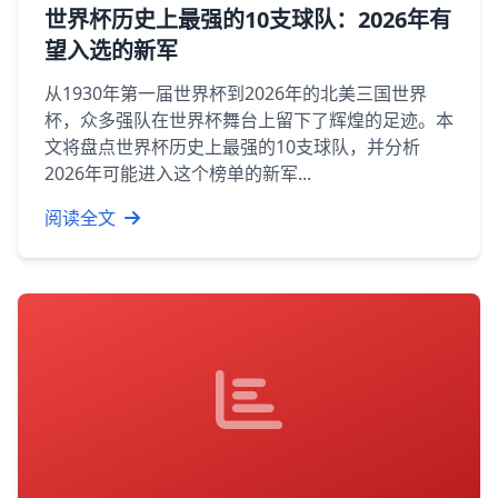
世界杯历史上最强的10支球队：2026年有
望入选的新军
从1930年第一届世界杯到2026年的北美三国世界
杯，众多强队在世界杯舞台上留下了辉煌的足迹。本
文将盘点世界杯历史上最强的10支球队，并分析
2026年可能进入这个榜单的新军...
阅读全文