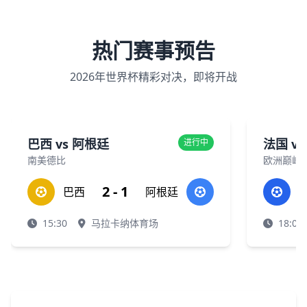
热门赛事预告
2026年世界杯精彩对决，即将开战
巴西 vs 阿根廷
法国 vs
进行中
南美德比
欧洲巅峰
2 - 1
巴西
阿根廷
15:30
马拉卡纳体育场
18:00