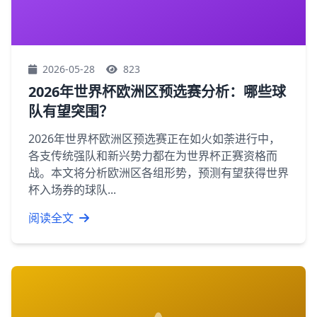
2026-05-28
823
2026年世界杯欧洲区预选赛分析：哪些球
队有望突围？
2026年世界杯欧洲区预选赛正在如火如荼进行中，
各支传统强队和新兴势力都在为世界杯正赛资格而
战。本文将分析欧洲区各组形势，预测有望获得世界
杯入场券的球队...
阅读全文