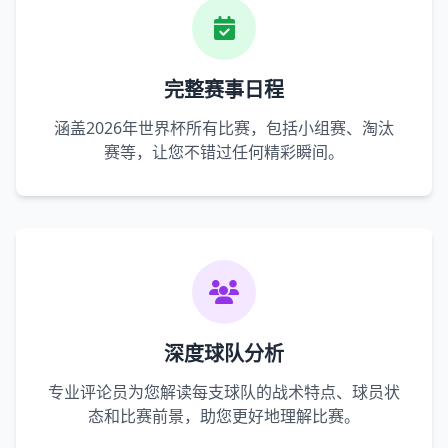
完整赛事日程
涵盖2026年世界杯所有比赛，包括小组赛、淘汰
赛等，让您不错过任何精彩瞬间。
深度球队分析
专业评论员为您解读每支球队的战术特点、球员状
态和比赛前景，助您更好地理解比赛。