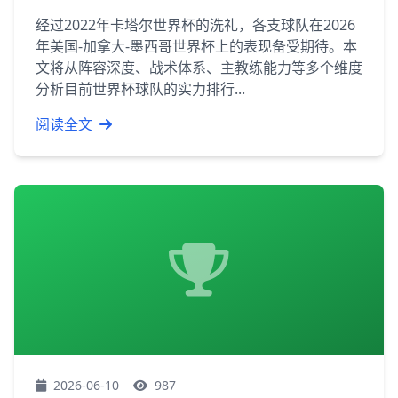
经过2022年卡塔尔世界杯的洗礼，各支球队在2026
年美国-加拿大-墨西哥世界杯上的表现备受期待。本
文将从阵容深度、战术体系、主教练能力等多个维度
分析目前世界杯球队的实力排行...
阅读全文
2026-06-10
987