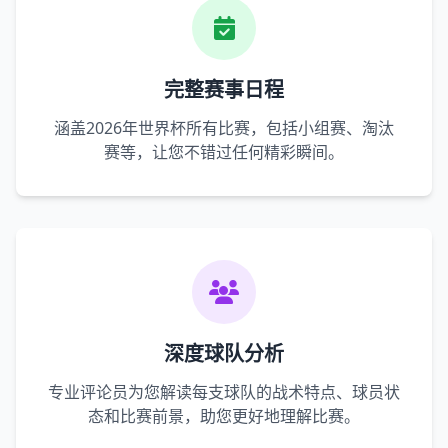
完整赛事日程
涵盖2026年世界杯所有比赛，包括小组赛、淘汰
赛等，让您不错过任何精彩瞬间。
深度球队分析
专业评论员为您解读每支球队的战术特点、球员状
态和比赛前景，助您更好地理解比赛。