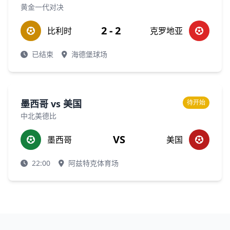
黄金一代对决
2 - 2
比利时
克罗地亚
已结束
海德堡球场
墨西哥 vs 美国
待开始
中北美德比
VS
墨西哥
美国
22:00
阿兹特克体育场