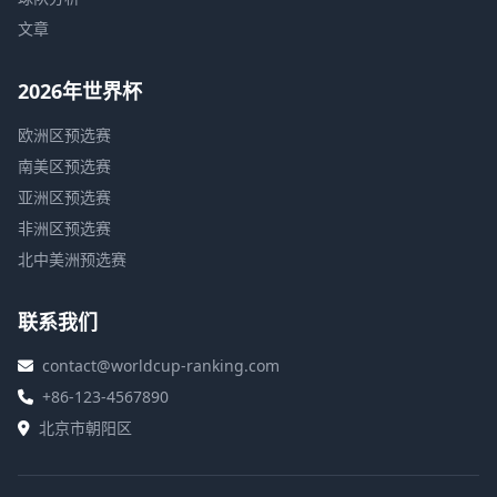
文章
2026年世界杯
欧洲区预选赛
南美区预选赛
亚洲区预选赛
非洲区预选赛
北中美洲预选赛
联系我们
contact@worldcup-ranking.com
+86-123-4567890
北京市朝阳区