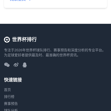
世界杯排行
专注于2026年世界杯球队排行、赛事预告和深度分析的专业平台。
为足球爱好者提供最及时、最准确的世界杯资讯。
快速链接
首页
排行榜
赛事预告
球队分析