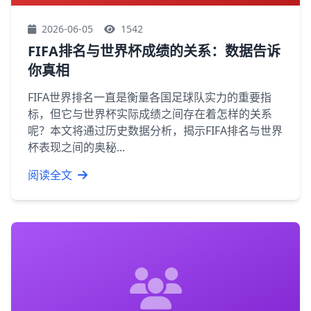
2026-06-05
1542
FIFA排名与世界杯成绩的关系：数据告诉
你真相
FIFA世界排名一直是衡量各国足球队实力的重要指
标，但它与世界杯实际成绩之间存在着怎样的关系
呢？本文将通过历史数据分析，揭示FIFA排名与世界
杯表现之间的奥秘...
阅读全文