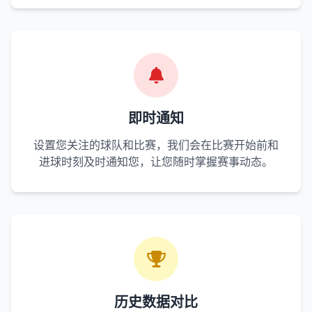
即时通知
设置您关注的球队和比赛，我们会在比赛开始前和
进球时刻及时通知您，让您随时掌握赛事动态。
历史数据对比