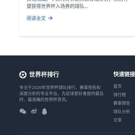
望获得世界杯入场券的球队...
阅读全文
世界杯排行
快速链接
首页
专注于2026年世界杯球队排行、赛事预告和
深度分析的专业平台。为足球爱好者提供最及
排行榜
时、最准确的世界杯资讯。
赛事预告
球队分析
文章