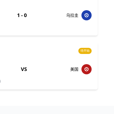
1 - 0
乌拉圭
待开始
VS
美国
场