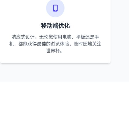
移动端优化
响应式设计，无论您使用电脑、平板还是手
机，都能获得最佳的浏览体验，随时随地关注
世界杯。