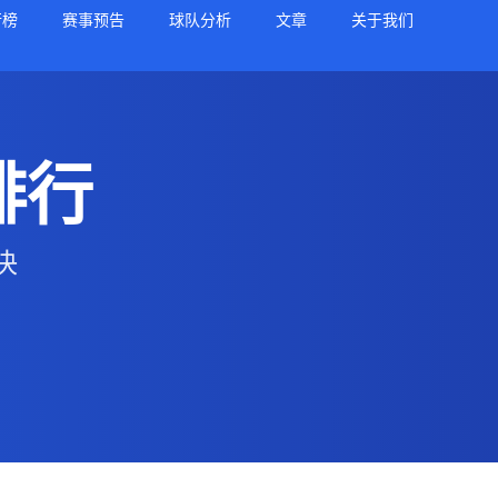
行榜
赛事预告
球队分析
文章
关于我们
排行
决