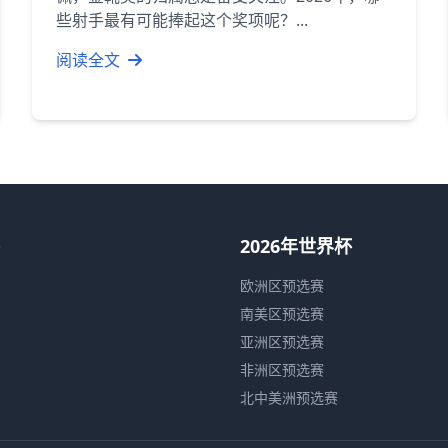
些射手最有可能捧起这个奖项呢？...
阅读全文
2026年世界杯
欧洲区预选赛
南美区预选赛
亚洲区预选赛
非洲区预选赛
北中美洲预选赛