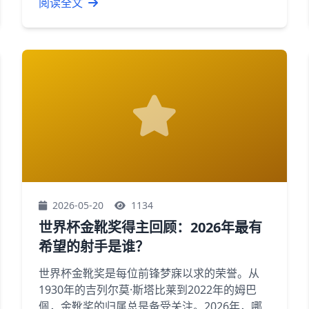
阅读全文
2026-05-20
1134
世界杯金靴奖得主回顾：2026年最有
希望的射手是谁？
世界杯金靴奖是每位前锋梦寐以求的荣誉。从
1930年的吉列尔莫·斯塔比莱到2022年的姆巴
佩，金靴奖的归属总是备受关注。2026年，哪