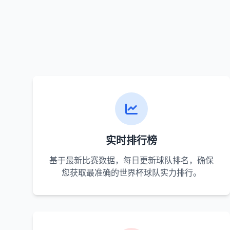
实时排行榜
基于最新比赛数据，每日更新球队排名，确保
您获取最准确的世界杯球队实力排行。