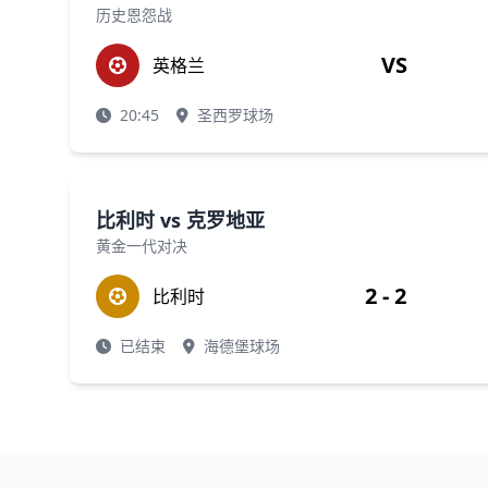
历史恩怨战
VS
英格兰
20:45
圣西罗球场
比利时 vs 克罗地亚
黄金一代对决
2 - 2
比利时
已结束
海德堡球场