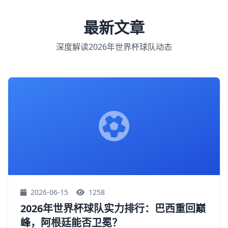
最新文章
深度解读2026年世界杯球队动态
2026-06-15
1258
2026年世界杯球队实力排行：巴西重回巅
峰，阿根廷能否卫冕？