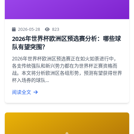
2026-05-28
823
2026年世界杯欧洲区预选赛分析：哪些球
队有望突围？
2026年世界杯欧洲区预选赛正在如火如荼进行中，
各支传统强队和新兴势力都在为世界杯正赛资格而
战。本文将分析欧洲区各组形势，预测有望获得世界
杯入场券的球队...
阅读全文