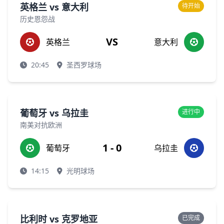
英格兰 vs 意大利
待开始
历史恩怨战
VS
英格兰
意大利
20:45
圣西罗球场
葡萄牙 vs 乌拉圭
进行中
南美对抗欧洲
1 - 0
葡萄牙
乌拉圭
14:15
光明球场
比利时 vs 克罗地亚
已完成