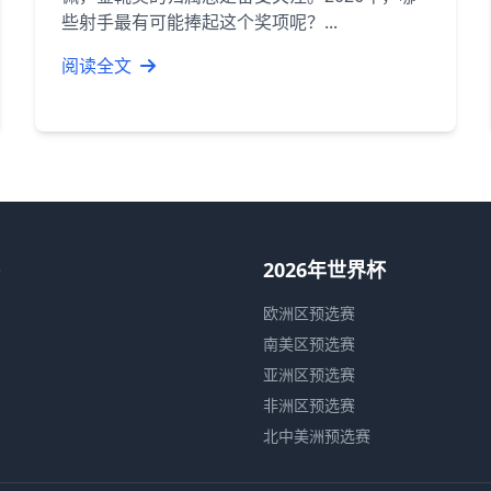
些射手最有可能捧起这个奖项呢？...
阅读全文
2026年世界杯
欧洲区预选赛
南美区预选赛
亚洲区预选赛
非洲区预选赛
北中美洲预选赛