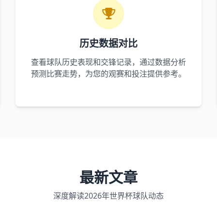
历史数据对比
查看球队历史表现和交锋记录，通过数据分析
预测比赛走势，为您的观赛和投注提供参考。
最新文章
深度解读2026年世界杯球队动态