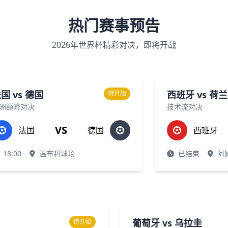
热门赛事预告
2026年世界杯精彩对决，即将开战
国 vs 德国
西班牙 vs 荷兰
待开始
洲巅峰对决
技术流对决
VS
法国
德国
西班牙
18:00
温布利球场
已结束
阿
葡萄牙 vs 乌拉圭
待开始