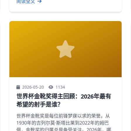
阅读全文
2026-05-20
1134
世界杯金靴奖得主回顾：2026年最有
希望的射手是谁？
世界杯金靴奖是每位前锋梦寐以求的荣誉。从
1930年的吉列尔莫·斯塔比莱到2022年的姆巴
佩，金靴奖的归属总是备受关注。2026年，哪