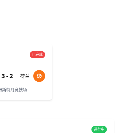
已完成
3 - 2
荷兰
姆斯特丹竞技场
进行中