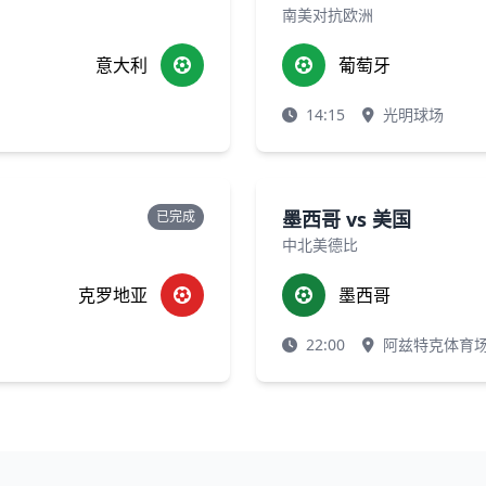
南美对抗欧洲
意大利
葡萄牙
14:15
光明球场
墨西哥 vs 美国
已完成
中北美德比
克罗地亚
墨西哥
22:00
阿兹特克体育