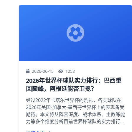
2026-06-15
1258
2026年世界杯球队实力排行：巴西重
回巅峰，阿根廷能否卫冕？
经过2022年卡塔尔世界杯的洗礼，各支球队在
2026年美国-加拿大-墨西哥世界杯上的表现备受
期待。本文将从阵容深度、战术体系、主教练能
力等多个维度分析目前世界杯球队的实力排行...