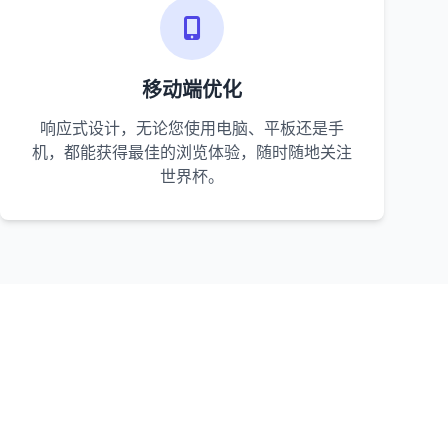
移动端优化
响应式设计，无论您使用电脑、平板还是手
机，都能获得最佳的浏览体验，随时随地关注
世界杯。