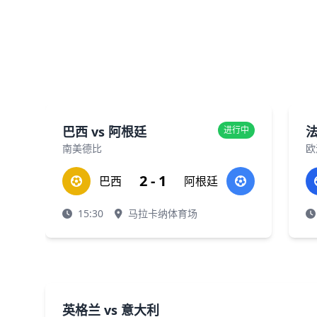
巴西 vs 阿根廷
法
进行中
南美德比
欧
2 - 1
巴西
阿根廷
15:30
马拉卡纳体育场
英格兰 vs 意大利