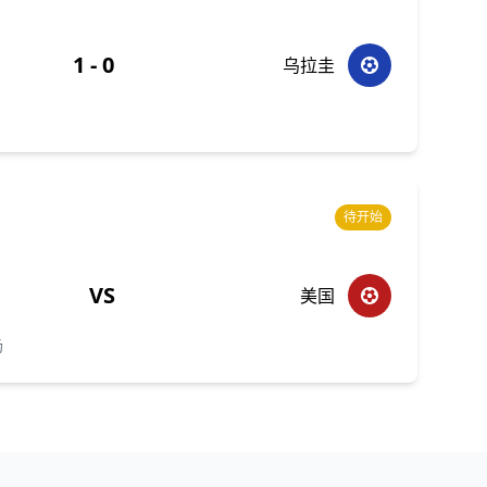
1 - 0
乌拉圭
待开始
VS
美国
场