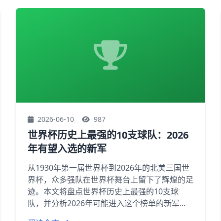
2026-06-10
987
世界杯历史上最强的10支球队：2026
年有望入选的新军
从1930年第一届世界杯到2026年的北美三国世
界杯，众多强队在世界杯舞台上留下了辉煌的足
迹。本文将盘点世界杯历史上最强的10支球
队，并分析2026年可能进入这个榜单的新军...