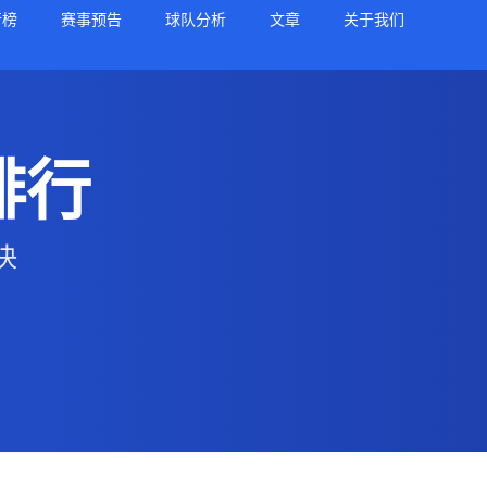
行榜
赛事预告
球队分析
文章
关于我们
排行
决