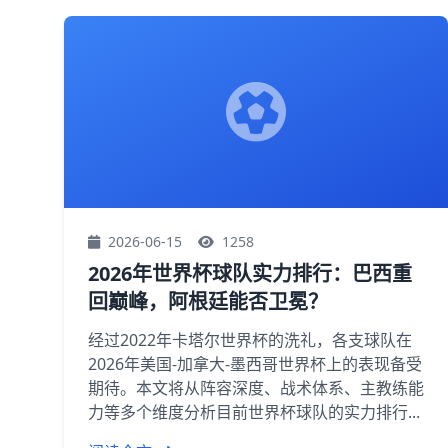
2026-06-15
1258
2026年世界杯球队实力排行：巴西重
回巅峰，阿根廷能否卫冕？
经过2022年卡塔尔世界杯的洗礼，各支球队在
2026年美国-加拿大-墨西哥世界杯上的表现备受
期待。本文将从阵容深度、战术体系、主教练能
力等多个维度分析目前世界杯球队的实力排行...