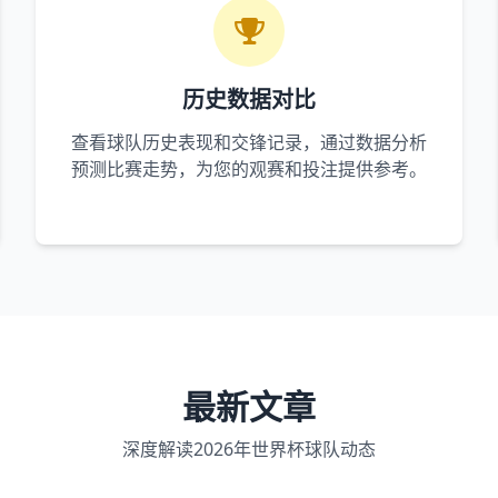
历史数据对比
查看球队历史表现和交锋记录，通过数据分析
预测比赛走势，为您的观赛和投注提供参考。
最新文章
深度解读2026年世界杯球队动态