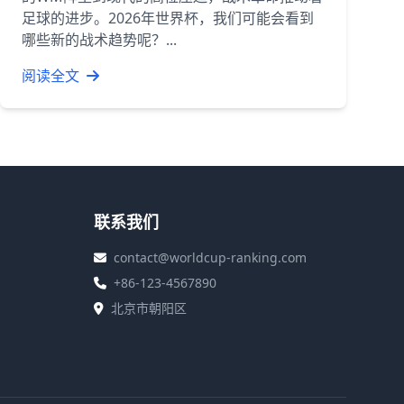
足球的进步。2026年世界杯，我们可能会看到
哪些新的战术趋势呢？...
阅读全文
联系我们
contact@worldcup-ranking.com
+86-123-4567890
北京市朝阳区