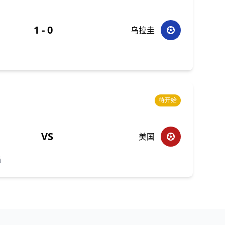
1 - 0
乌拉圭
待开始
VS
美国
场