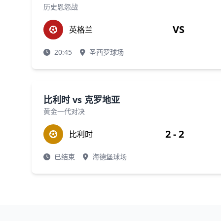
历史恩怨战
VS
英格兰
20:45
圣西罗球场
比利时 vs 克罗地亚
黄金一代对决
2 - 2
比利时
已结束
海德堡球场