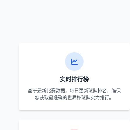
实时排行榜
基于最新比赛数据，每日更新球队排名，确保
您获取最准确的世界杯球队实力排行。