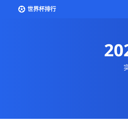
世界杯排行
2