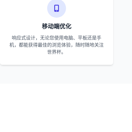
移动端优化
响应式设计，无论您使用电脑、平板还是手
机，都能获得最佳的浏览体验，随时随地关注
世界杯。