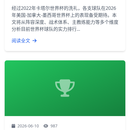
经过2022年卡塔尔世界杯的洗礼，各支球队在2026
年美国-加拿大-墨西哥世界杯上的表现备受期待。本
文将从阵容深度、战术体系、主教练能力等多个维度
分析目前世界杯球队的实力排行...
阅读全文
2026-06-10
987