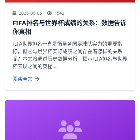
2026-06-05
1542
FIFA排名与世界杯成绩的关系：数据告诉
你真相
FIFA世界排名一直是衡量各国足球队实力的重要指
标，但它与世界杯实际成绩之间存在着怎样的关系
呢？本文将通过历史数据分析，揭示FIFA排名与世界
杯表现之间的奥秘...
阅读全文