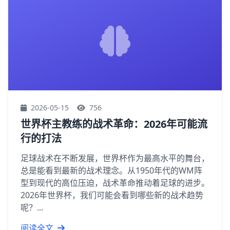
2026-05-15
756
世界杯主教练的战术革命：2026年可能流
行的打法
足球战术在不断发展，世界杯作为最高水平的舞台，
总是能看到最新的战术理念。从1950年代的WM阵
型到现代的高位压迫，战术革命推动着足球的进步。
2026年世界杯，我们可能会看到哪些新的战术趋势
呢？...
阅读全文