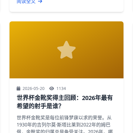
阅读全文
2026-05-20
1134
世界杯金靴奖得主回顾：2026年最有
希望的射手是谁？
世界杯金靴奖是每位前锋梦寐以求的荣誉。从
1930年的吉列尔莫·斯塔比莱到2022年的姆巴
佩，金靴奖的归属总是备受关注。2026年，哪