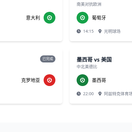
南美对抗欧洲
意大利
葡萄牙
14:15
光明球场
墨西哥 vs 美国
已完成
中北美德比
克罗地亚
墨西哥
22:00
阿兹特克体育