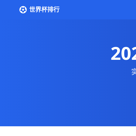
世界杯排行
2