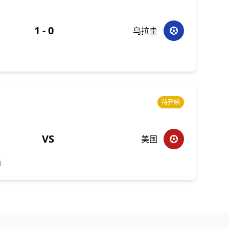
1 - 0
乌拉圭
待开始
VS
美国
场