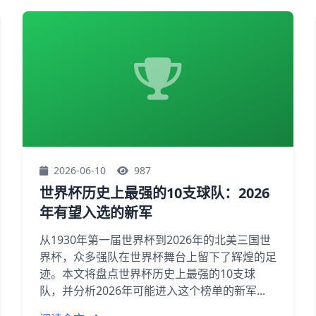
2026-06-10
987
世界杯历史上最强的10支球队：2026
年有望入选的新军
从1930年第一届世界杯到2026年的北美三国世
界杯，众多强队在世界杯舞台上留下了辉煌的足
迹。本文将盘点世界杯历史上最强的10支球
队，并分析2026年可能进入这个榜单的新军...