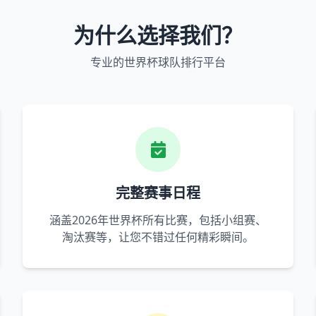
为什么选择我们？
专业的世界杯球队排行平台
完整赛事日程
涵盖2026年世界杯所有比赛，包括小组赛、
淘汰赛等，让您不错过任何精彩瞬间。