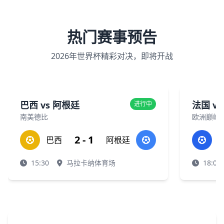
热门赛事预告
2026年世界杯精彩对决，即将开战
巴西 vs 阿根廷
法国 vs
进行中
南美德比
欧洲巅峰
2 - 1
巴西
阿根廷
15:30
马拉卡纳体育场
18:00