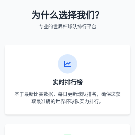
为什么选择我们？
专业的世界杯球队排行平台
实时排行榜
基于最新比赛数据，每日更新球队排名，确保您获
取最准确的世界杯球队实力排行。