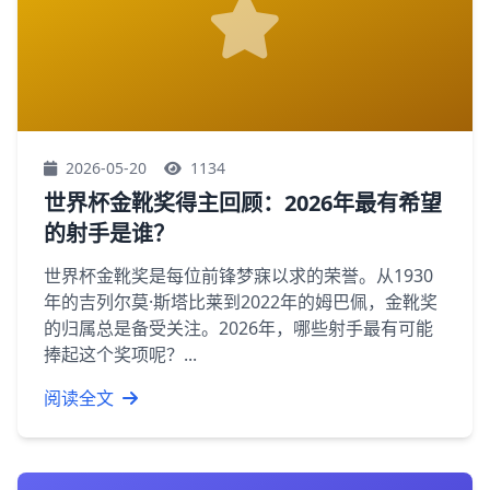
2026-05-20
1134
世界杯金靴奖得主回顾：2026年最有希望
的射手是谁？
世界杯金靴奖是每位前锋梦寐以求的荣誉。从1930
年的吉列尔莫·斯塔比莱到2022年的姆巴佩，金靴奖
的归属总是备受关注。2026年，哪些射手最有可能
捧起这个奖项呢？...
阅读全文