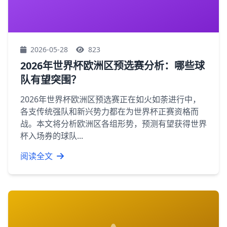
2026-05-28
823
2026年世界杯欧洲区预选赛分析：哪些球
队有望突围？
2026年世界杯欧洲区预选赛正在如火如荼进行中，
各支传统强队和新兴势力都在为世界杯正赛资格而
战。本文将分析欧洲区各组形势，预测有望获得世界
杯入场券的球队...
阅读全文