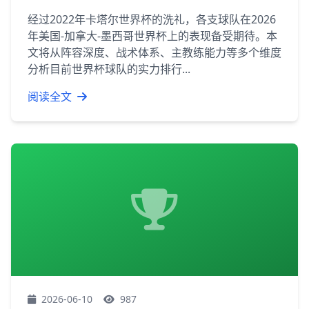
经过2022年卡塔尔世界杯的洗礼，各支球队在2026
年美国-加拿大-墨西哥世界杯上的表现备受期待。本
文将从阵容深度、战术体系、主教练能力等多个维度
分析目前世界杯球队的实力排行...
阅读全文
2026-06-10
987