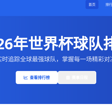
首页
排
026年世界杯球队
实时追踪全球最强球队，掌握每一场精彩对
查看排行榜
赛事日程