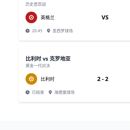
历史恩怨战
VS
英格兰
20:45
圣西罗球场
比利时 vs 克罗地亚
黄金一代对决
2 - 2
比利时
已结束
海德堡球场