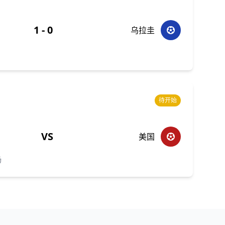
1 - 0
乌拉圭
待开始
VS
美国
场