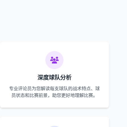
深度球队分析
专业评论员为您解读每支球队的战术特点、球
员状态和比赛前景，助您更好地理解比赛。