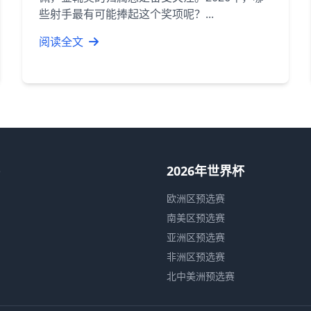
些射手最有可能捧起这个奖项呢？...
阅读全文
2026年世界杯
欧洲区预选赛
南美区预选赛
亚洲区预选赛
非洲区预选赛
北中美洲预选赛