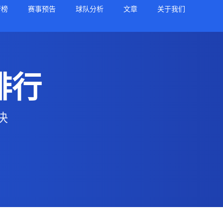
行榜
赛事预告
球队分析
文章
关于我们
排行
决