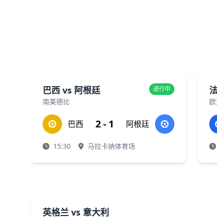
巴西 vs 阿根廷
法
进行中
南美德比
欧
2 - 1
巴西
阿根廷
15:30
马拉卡纳体育场
英格兰 vs 意大利