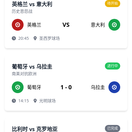
英格兰 vs 意大利
待开始
历史恩怨战
VS
英格兰
意大利
20:45
圣西罗球场
葡萄牙 vs 乌拉圭
进行中
南美对抗欧洲
1 - 0
葡萄牙
乌拉圭
14:15
光明球场
比利时 vs 克罗地亚
已完成