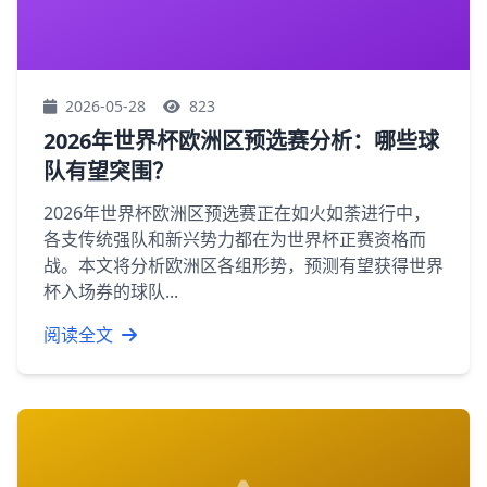
2026-05-28
823
2026年世界杯欧洲区预选赛分析：哪些球
队有望突围？
2026年世界杯欧洲区预选赛正在如火如荼进行中，
各支传统强队和新兴势力都在为世界杯正赛资格而
战。本文将分析欧洲区各组形势，预测有望获得世界
杯入场券的球队...
阅读全文