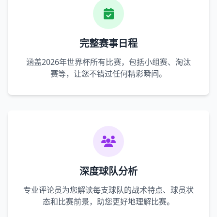
完整赛事日程
涵盖2026年世界杯所有比赛，包括小组赛、淘汰
赛等，让您不错过任何精彩瞬间。
深度球队分析
专业评论员为您解读每支球队的战术特点、球员状
态和比赛前景，助您更好地理解比赛。