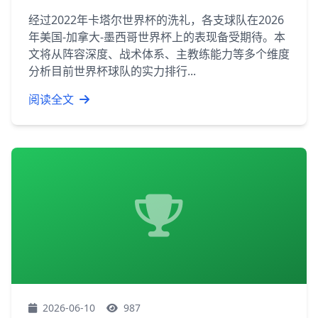
经过2022年卡塔尔世界杯的洗礼，各支球队在2026
年美国-加拿大-墨西哥世界杯上的表现备受期待。本
文将从阵容深度、战术体系、主教练能力等多个维度
分析目前世界杯球队的实力排行...
阅读全文
2026-06-10
987