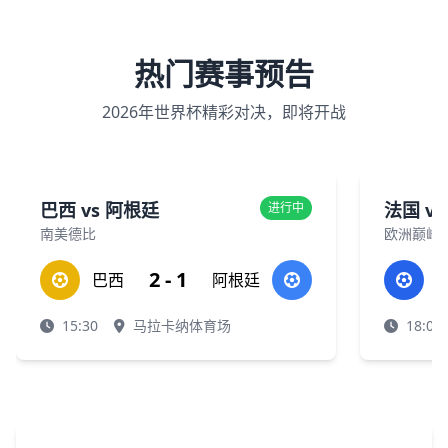
热门赛事预告
2026年世界杯精彩对决，即将开战
巴西 vs 阿根廷
法国 vs
进行中
南美德比
欧洲巅峰
2 - 1
巴西
阿根廷
15:30
马拉卡纳体育场
18:00