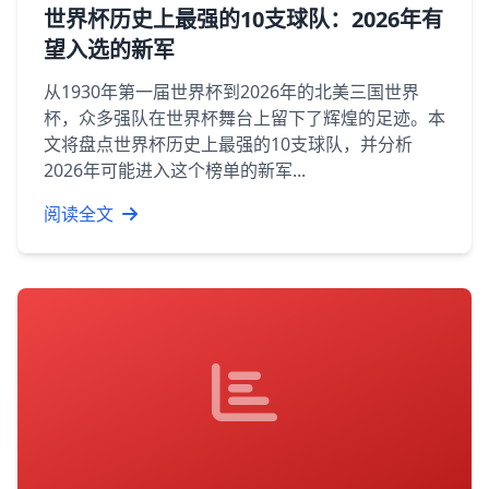
世界杯历史上最强的10支球队：2026年有
望入选的新军
从1930年第一届世界杯到2026年的北美三国世界
杯，众多强队在世界杯舞台上留下了辉煌的足迹。本
文将盘点世界杯历史上最强的10支球队，并分析
2026年可能进入这个榜单的新军...
阅读全文