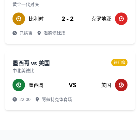
黄金一代对决
2 - 2
比利时
克罗地亚
已结束
海德堡球场
墨西哥 vs 美国
待开始
中北美德比
VS
墨西哥
美国
22:00
阿兹特克体育场