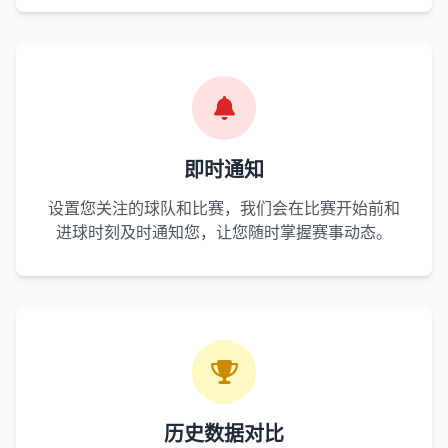
即时通知
设置您关注的球队和比赛，我们会在比赛开始前和
进球时刻及时通知您，让您随时掌握赛事动态。
历史数据对比