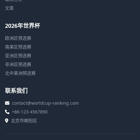
文章
2026年世界杯
欧洲区预选赛
南美区预选赛
亚洲区预选赛
非洲区预选赛
北中美洲预选赛
联系我们
contact@worldcup-ranking.com
+86-123-4567890
北京市朝阳区