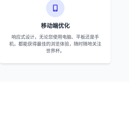
移动端优化
响应式设计，无论您使用电脑、平板还是手
机，都能获得最佳的浏览体验，随时随地关注
世界杯。