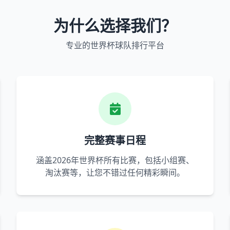
为什么选择我们？
专业的世界杯球队排行平台
完整赛事日程
涵盖2026年世界杯所有比赛，包括小组赛、
淘汰赛等，让您不错过任何精彩瞬间。