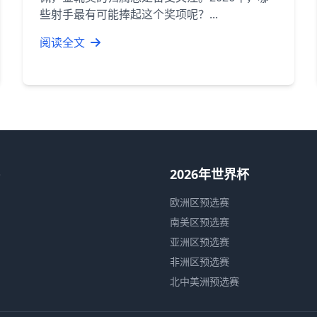
些射手最有可能捧起这个奖项呢？...
阅读全文
2026年世界杯
欧洲区预选赛
南美区预选赛
亚洲区预选赛
非洲区预选赛
北中美洲预选赛