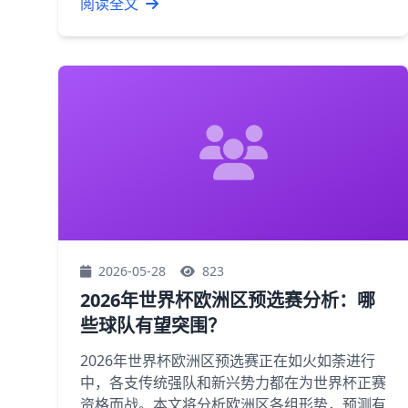
阅读全文
2026-05-28
823
2026年世界杯欧洲区预选赛分析：哪
些球队有望突围？
2026年世界杯欧洲区预选赛正在如火如荼进行
中，各支传统强队和新兴势力都在为世界杯正赛
资格而战。本文将分析欧洲区各组形势，预测有