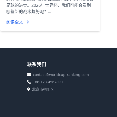
足球的进步。2026年世界杯，我们可能会看到
哪些新的战术趋势呢？...
阅读全文
联系我们
contact@worldcup-ranking.com
+86-123-4567890
北京市朝阳区