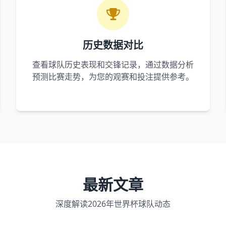
历史数据对比
查看球队历史表现和交锋记录，通过数据分析
预测比赛走势，为您的观赛和投注提供参考。
最新文章
深度解读2026年世界杯球队动态