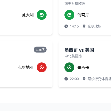
南美对抗欧洲
意大利
葡萄牙
14:15
光明球场
墨西哥 vs 美国
已完成
中北美德比
克罗地亚
墨西哥
22:00
阿兹特克体育