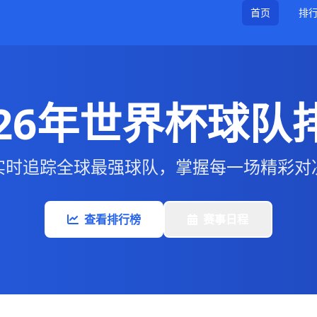
首页
排
026年世界杯球队
实时追踪全球最强球队，掌握每一场精彩对
查看排行榜
赛事日程