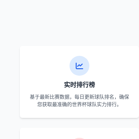
实时排行榜
基于最新比赛数据，每日更新球队排名，确保
您获取最准确的世界杯球队实力排行。