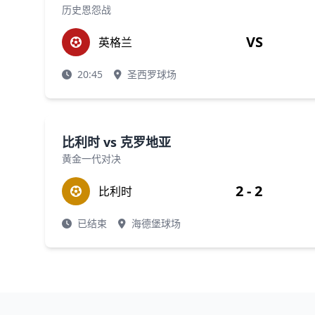
历史恩怨战
VS
英格兰
20:45
圣西罗球场
比利时 vs 克罗地亚
黄金一代对决
2 - 2
比利时
已结束
海德堡球场