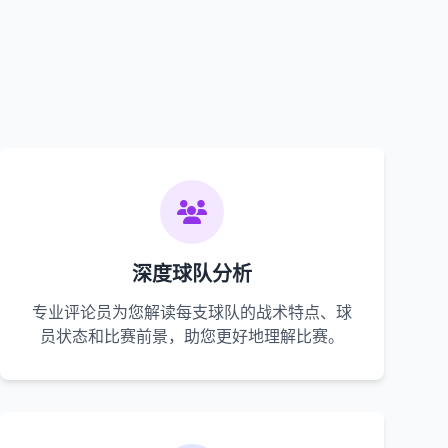
深度球队分析
专业评论员为您解读每支球队的战术特点、球
员状态和比赛前景，助您更好地理解比赛。