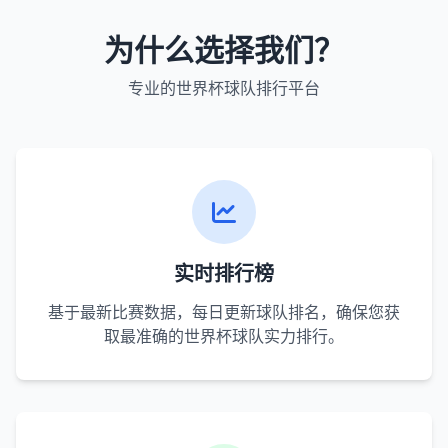
为什么选择我们？
专业的世界杯球队排行平台
实时排行榜
基于最新比赛数据，每日更新球队排名，确保您获
取最准确的世界杯球队实力排行。