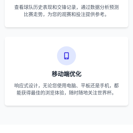
查看球队历史表现和交锋记录，通过数据分析预测
比赛走势，为您的观赛和投注提供参考。
移动端优化
响应式设计，无论您使用电脑、平板还是手机，都
能获得最佳的浏览体验，随时随地关注世界杯。