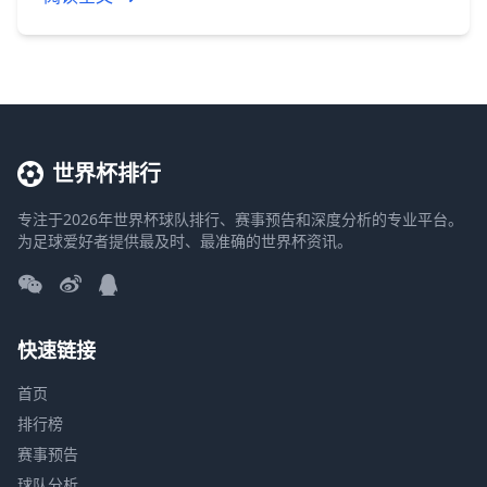
世界杯排行
专注于2026年世界杯球队排行、赛事预告和深度分析的专业平台。
为足球爱好者提供最及时、最准确的世界杯资讯。
快速链接
首页
排行榜
赛事预告
球队分析