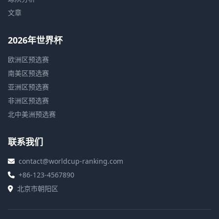
文章
2026年世界杯
欧洲区预选赛
南美区预选赛
亚洲区预选赛
非洲区预选赛
北中美洲预选赛
联系我们
contact@worldcup-ranking.com
+86-123-4567890
北京市朝阳区