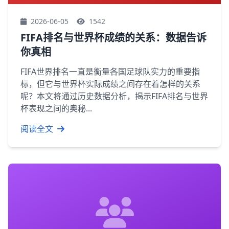
2026-06-05
1542
FIFA排名与世界杯成绩的关系：数据告诉
你真相
FIFA世界排名一直是衡量各国足球队实力的重要指
标，但它与世界杯实际成绩之间存在着怎样的关系
呢？本文将通过历史数据分析，揭示FIFA排名与世界
杯表现之间的奥秘...
阅读全文