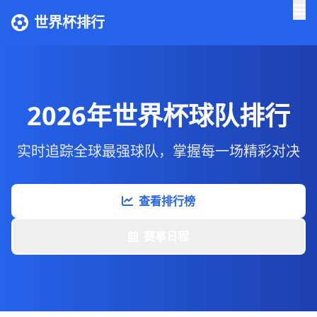
世界杯排行
2026年世界杯球队排行
实时追踪全球最强球队，掌握每一场精彩对决
查看排行榜
赛事日程