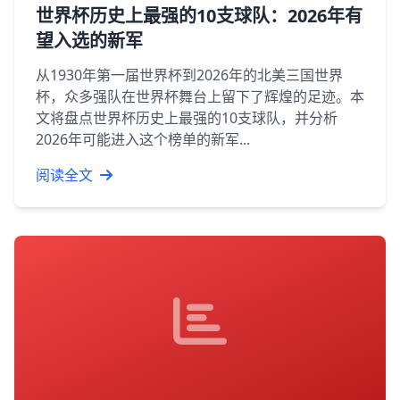
世界杯历史上最强的10支球队：2026年有
望入选的新军
从1930年第一届世界杯到2026年的北美三国世界
杯，众多强队在世界杯舞台上留下了辉煌的足迹。本
文将盘点世界杯历史上最强的10支球队，并分析
2026年可能进入这个榜单的新军...
阅读全文