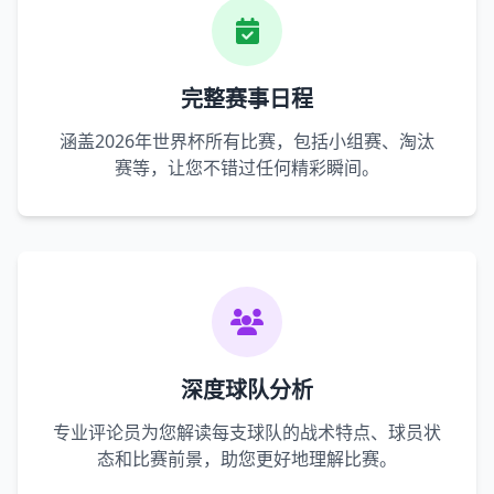
完整赛事日程
涵盖2026年世界杯所有比赛，包括小组赛、淘汰
赛等，让您不错过任何精彩瞬间。
深度球队分析
专业评论员为您解读每支球队的战术特点、球员状
态和比赛前景，助您更好地理解比赛。