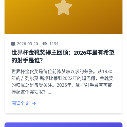
2026-05-20
1134
世界杯金靴奖得主回顾：2026年最有希望
的射手是谁？
世界杯金靴奖是每位前锋梦寐以求的荣誉。从1930
年的吉列尔莫·斯塔比莱到2022年的姆巴佩，金靴奖
的归属总是备受关注。2026年，哪些射手最有可能
捧起这个奖项呢？...
阅读全文