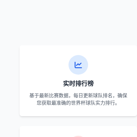
实时排行榜
基于最新比赛数据，每日更新球队排名，确保
您获取最准确的世界杯球队实力排行。