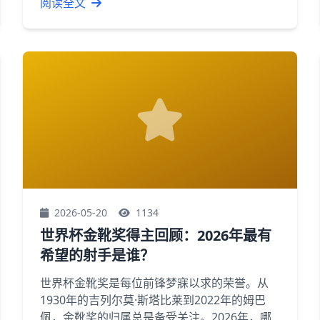
阅读全文
2026-05-20
1134
世界杯金靴奖得主回顾：2026年最有
希望的射手是谁？
世界杯金靴奖是每位前锋梦寐以求的荣誉。从
1930年的吉列尔莫·斯塔比莱到2022年的姆巴
佩，金靴奖的归属总是备受关注。2026年，哪