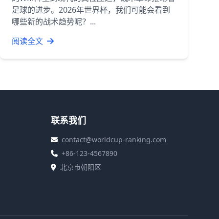
足球的进步。2026年世界杯，我们可能会看到
哪些新的战术趋势呢？...
阅读全文
联系我们
contact@worldcup-ranking.com
+86-123-4567890
北京市朝阳区