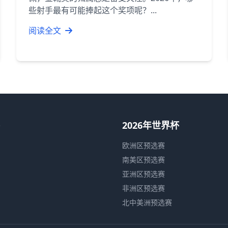
些射手最有可能捧起这个奖项呢？...
阅读全文
2026年世界杯
欧洲区预选赛
南美区预选赛
亚洲区预选赛
非洲区预选赛
北中美洲预选赛