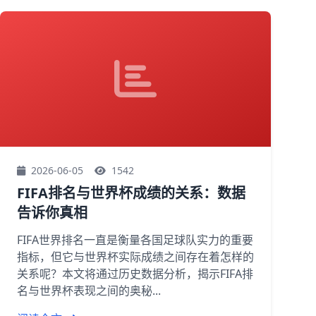
2026-06-05
1542
FIFA排名与世界杯成绩的关系：数据
告诉你真相
FIFA世界排名一直是衡量各国足球队实力的重要
指标，但它与世界杯实际成绩之间存在着怎样的
关系呢？本文将通过历史数据分析，揭示FIFA排
名与世界杯表现之间的奥秘...