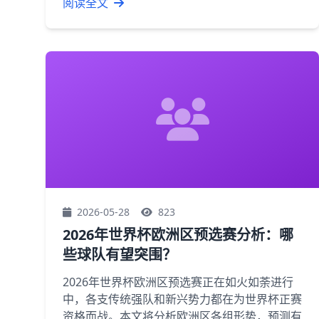
阅读全文
2026-05-28
823
2026年世界杯欧洲区预选赛分析：哪
些球队有望突围？
2026年世界杯欧洲区预选赛正在如火如荼进行
中，各支传统强队和新兴势力都在为世界杯正赛
资格而战。本文将分析欧洲区各组形势，预测有