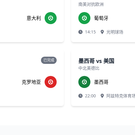
南美对抗欧洲
意大利
葡萄牙
14:15
光明球场
墨西哥 vs 美国
已完成
中北美德比
克罗地亚
墨西哥
22:00
阿兹特克体育