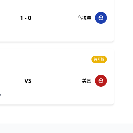
1 - 0
乌拉圭
待开始
VS
美国
场