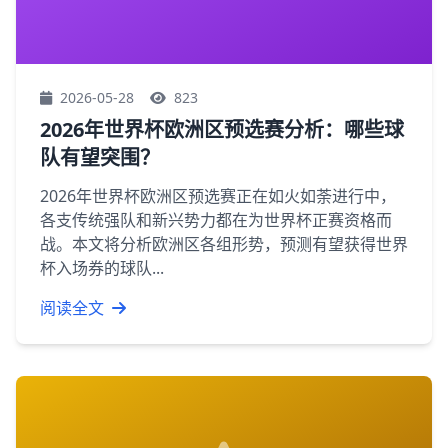
2026-05-28
823
2026年世界杯欧洲区预选赛分析：哪些球
队有望突围？
2026年世界杯欧洲区预选赛正在如火如荼进行中，
各支传统强队和新兴势力都在为世界杯正赛资格而
战。本文将分析欧洲区各组形势，预测有望获得世界
杯入场券的球队...
阅读全文