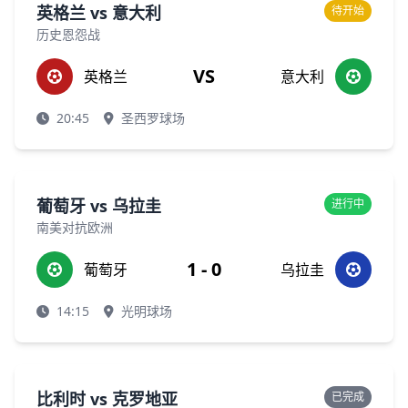
英格兰 vs 意大利
待开始
历史恩怨战
VS
英格兰
意大利
20:45
圣西罗球场
葡萄牙 vs 乌拉圭
进行中
南美对抗欧洲
1 - 0
葡萄牙
乌拉圭
14:15
光明球场
比利时 vs 克罗地亚
已完成