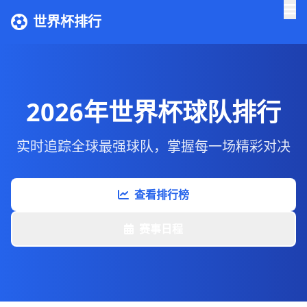
世界杯排行
2026年世界杯球队排行
实时追踪全球最强球队，掌握每一场精彩对决
查看排行榜
赛事日程