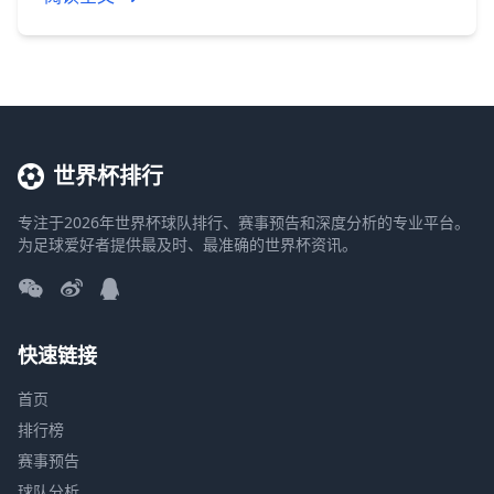
世界杯排行
专注于2026年世界杯球队排行、赛事预告和深度分析的专业平台。
为足球爱好者提供最及时、最准确的世界杯资讯。
快速链接
首页
排行榜
赛事预告
球队分析