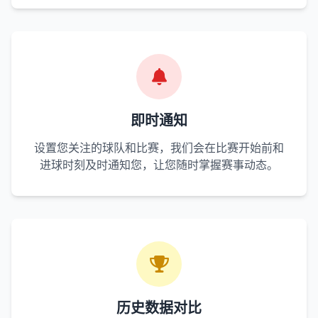
即时通知
设置您关注的球队和比赛，我们会在比赛开始前和
进球时刻及时通知您，让您随时掌握赛事动态。
历史数据对比