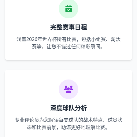
完整赛事日程
涵盖2026年世界杯所有比赛，包括小组赛、淘汰
赛等，让您不错过任何精彩瞬间。
深度球队分析
专业评论员为您解读每支球队的战术特点、球员状
态和比赛前景，助您更好地理解比赛。