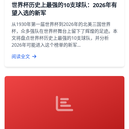
世界杯历史上最强的10支球队：2026年有
望入选的新军
从1930年第一届世界杯到2026年的北美三国世界
杯，众多强队在世界杯舞台上留下了辉煌的足迹。本
文将盘点世界杯历史上最强的10支球队，并分析
2026年可能进入这个榜单的新军...
阅读全文