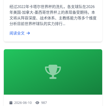
经过2022年卡塔尔世界杯的洗礼，各支球队在2026
年美国-加拿大-墨西哥世界杯上的表现备受期待。本
文将从阵容深度、战术体系、主教练能力等多个维度
分析目前世界杯球队的实力排行...
阅读全文
2026-06-10
987