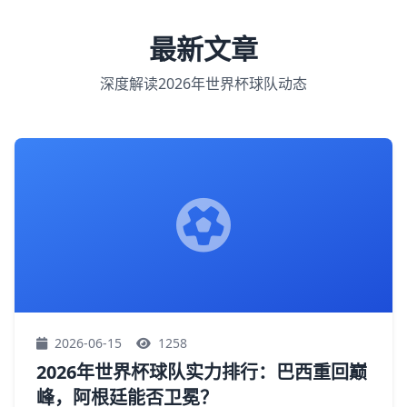
最新文章
深度解读2026年世界杯球队动态
2026-06-15
1258
2026年世界杯球队实力排行：巴西重回巅
峰，阿根廷能否卫冕？