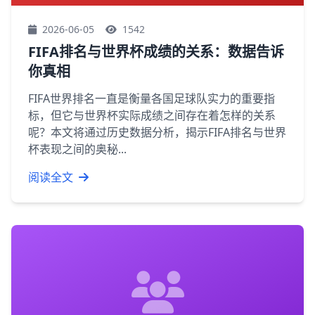
2026-06-05
1542
FIFA排名与世界杯成绩的关系：数据告诉
你真相
FIFA世界排名一直是衡量各国足球队实力的重要指
标，但它与世界杯实际成绩之间存在着怎样的关系
呢？本文将通过历史数据分析，揭示FIFA排名与世界
杯表现之间的奥秘...
阅读全文