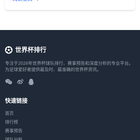
世界杯排行
专注于2026年世界杯球队排行、赛事预告和深度分析的专业平台。
为足球爱好者提供最及时、最准确的世界杯资讯。
快速链接
首页
排行榜
赛事预告
球队分析