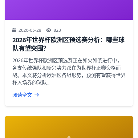
2026-05-28
823
2026年世界杯欧洲区预选赛分析：哪些球
队有望突围？
2026年世界杯欧洲区预选赛正在如火如荼进行中，
各支传统强队和新兴势力都在为世界杯正赛资格而
战。本文将分析欧洲区各组形势，预测有望获得世界
杯入场券的球队...
阅读全文