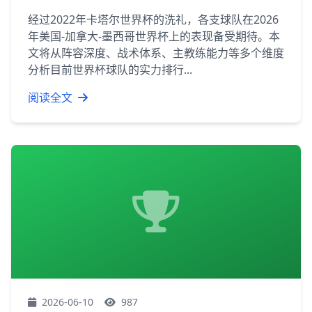
经过2022年卡塔尔世界杯的洗礼，各支球队在2026
年美国-加拿大-墨西哥世界杯上的表现备受期待。本
文将从阵容深度、战术体系、主教练能力等多个维度
分析目前世界杯球队的实力排行...
阅读全文
2026-06-10
987