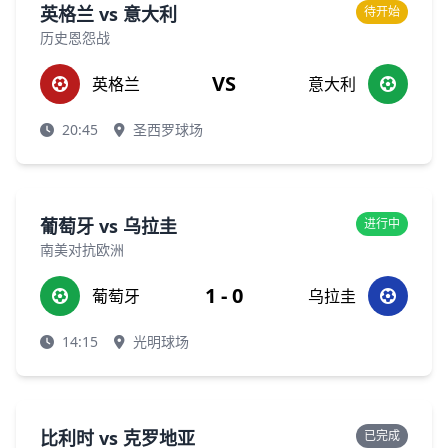
英格兰 vs 意大利
待开始
历史恩怨战
VS
英格兰
意大利
20:45
圣西罗球场
葡萄牙 vs 乌拉圭
进行中
南美对抗欧洲
1 - 0
葡萄牙
乌拉圭
14:15
光明球场
比利时 vs 克罗地亚
已完成