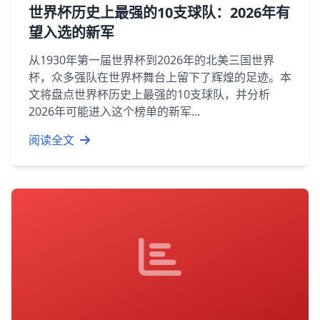
世界杯历史上最强的10支球队：2026年有
望入选的新军
从1930年第一届世界杯到2026年的北美三国世界
杯，众多强队在世界杯舞台上留下了辉煌的足迹。本
文将盘点世界杯历史上最强的10支球队，并分析
2026年可能进入这个榜单的新军...
阅读全文