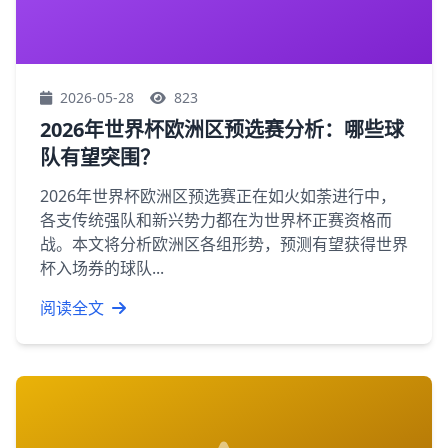
2026-05-28
823
2026年世界杯欧洲区预选赛分析：哪些球
队有望突围？
2026年世界杯欧洲区预选赛正在如火如荼进行中，
各支传统强队和新兴势力都在为世界杯正赛资格而
战。本文将分析欧洲区各组形势，预测有望获得世界
杯入场券的球队...
阅读全文