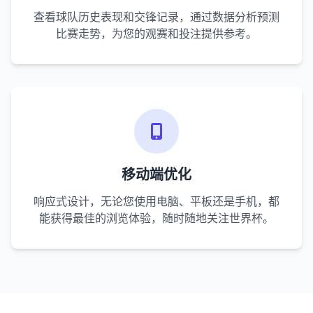
查看球队历史表现和交锋记录，通过数据分析预测
比赛走势，为您的观赛和投注提供参考。
移动端优化
响应式设计，无论您使用电脑、平板还是手机，都
能获得最佳的浏览体验，随时随地关注世界杯。