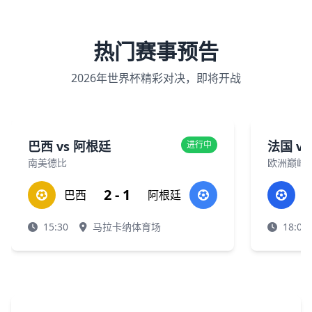
热门赛事预告
2026年世界杯精彩对决，即将开战
巴西 vs 阿根廷
法国 vs
进行中
南美德比
欧洲巅峰
2 - 1
巴西
阿根廷
15:30
马拉卡纳体育场
18:00