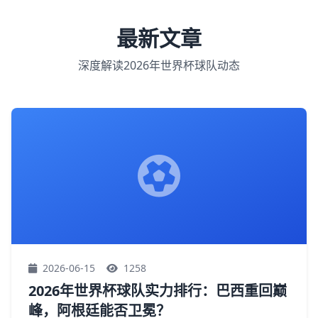
最新文章
深度解读2026年世界杯球队动态
2026-06-15
1258
2026年世界杯球队实力排行：巴西重回巅
峰，阿根廷能否卫冕？