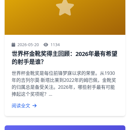
2026-05-20
1134
世界杯金靴奖得主回顾：2026年最有希望
的射手是谁？
世界杯金靴奖是每位前锋梦寐以求的荣誉。从1930
年的吉列尔莫·斯塔比莱到2022年的姆巴佩，金靴奖
的归属总是备受关注。2026年，哪些射手最有可能
捧起这个奖项呢？...
阅读全文