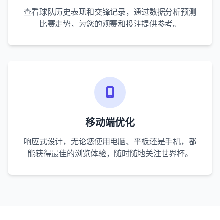
查看球队历史表现和交锋记录，通过数据分析预测
比赛走势，为您的观赛和投注提供参考。
移动端优化
响应式设计，无论您使用电脑、平板还是手机，都
能获得最佳的浏览体验，随时随地关注世界杯。