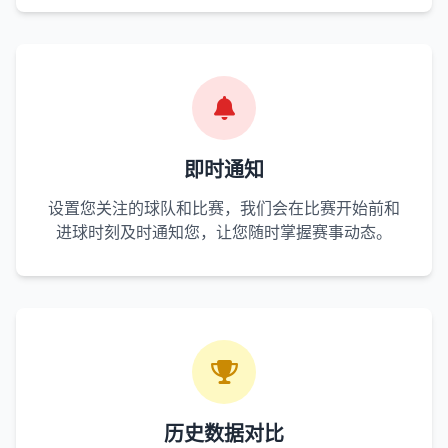
即时通知
设置您关注的球队和比赛，我们会在比赛开始前和
进球时刻及时通知您，让您随时掌握赛事动态。
历史数据对比