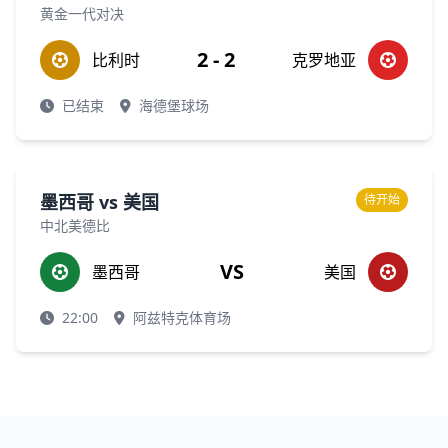
黄金一代对决
2 - 2
比利时
克罗地亚
已结束
海德堡球场
墨西哥 vs 美国
待开始
中北美德比
VS
墨西哥
美国
22:00
阿兹特克体育场