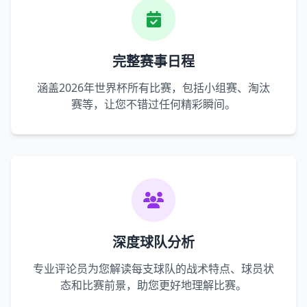
完整赛事日程
涵盖2026年世界杯所有比赛，包括小组赛、淘汰
赛等，让您不错过任何精彩瞬间。
深度球队分析
专业评论员为您解读每支球队的战术特点、球员状
态和比赛前景，助您更好地理解比赛。