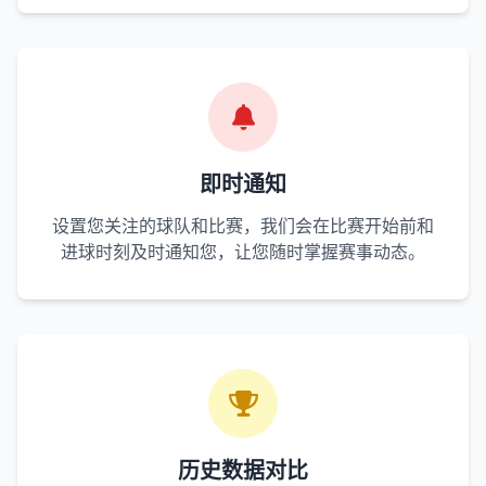
即时通知
设置您关注的球队和比赛，我们会在比赛开始前和
进球时刻及时通知您，让您随时掌握赛事动态。
历史数据对比