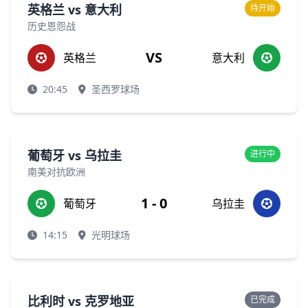
英格兰 vs 意大利
待开始
历史恩怨战
VS
英格兰
意大利
20:45
圣西罗球场
葡萄牙 vs 乌拉圭
进行中
南美对抗欧洲
1 - 0
葡萄牙
乌拉圭
14:15
光明球场
比利时 vs 克罗地亚
已完成