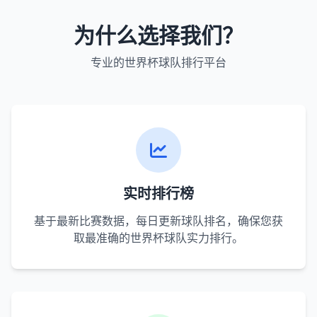
为什么选择我们？
专业的世界杯球队排行平台
实时排行榜
基于最新比赛数据，每日更新球队排名，确保您获
取最准确的世界杯球队实力排行。