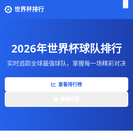
世界杯排行
2026年世界杯球队排行
实时追踪全球最强球队，掌握每一场精彩对决
查看排行榜
赛事日程