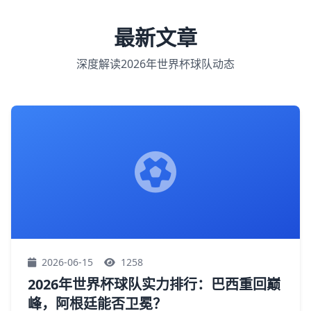
最新文章
深度解读2026年世界杯球队动态
2026-06-15
1258
2026年世界杯球队实力排行：巴西重回巅
峰，阿根廷能否卫冕？