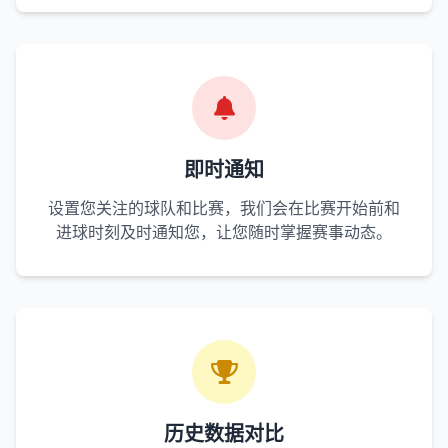
即时通知
设置您关注的球队和比赛，我们会在比赛开始前和
进球时刻及时通知您，让您随时掌握赛事动态。
历史数据对比