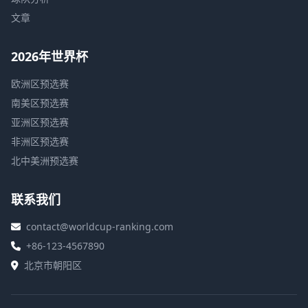
文章
2026年世界杯
欧洲区预选赛
南美区预选赛
亚洲区预选赛
非洲区预选赛
北中美洲预选赛
联系我们
contact@worldcup-ranking.com
+86-123-4567890
北京市朝阳区