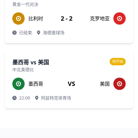
黄金一代对决
2 - 2
比利时
克罗地亚
已结束
海德堡球场
墨西哥 vs 美国
待开始
中北美德比
VS
墨西哥
美国
22:00
阿兹特克体育场