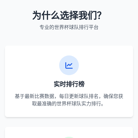
为什么选择我们？
专业的世界杯球队排行平台
实时排行榜
基于最新比赛数据，每日更新球队排名，确保您获
取最准确的世界杯球队实力排行。