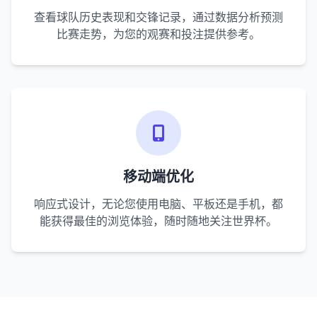
查看球队历史表现和交锋记录，通过数据分析预测
比赛走势，为您的观赛和投注提供参考。
移动端优化
响应式设计，无论您使用电脑、平板还是手机，都
能获得最佳的浏览体验，随时随地关注世界杯。