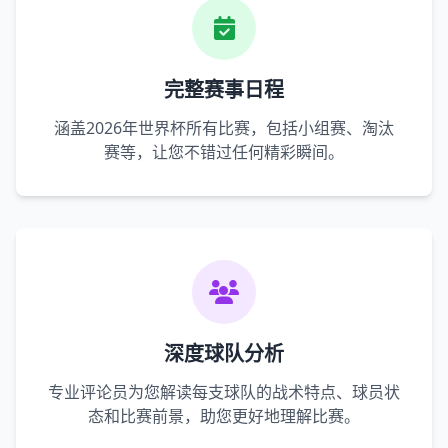
完整赛事日程
涵盖2026年世界杯所有比赛，包括小组赛、淘汰
赛等，让您不错过任何精彩瞬间。
深度球队分析
专业评论员为您解读每支球队的战术特点、球员状
态和比赛前景，助您更好地理解比赛。