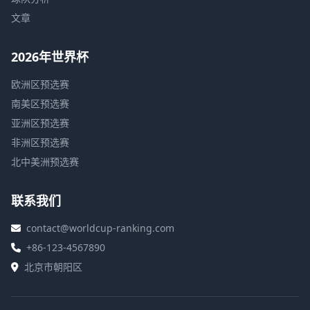
文章
2026年世界杯
欧洲区预选赛
南美区预选赛
亚洲区预选赛
非洲区预选赛
北中美洲预选赛
联系我们
contact@worldcup-ranking.com
+86-123-4567890
北京市朝阳区