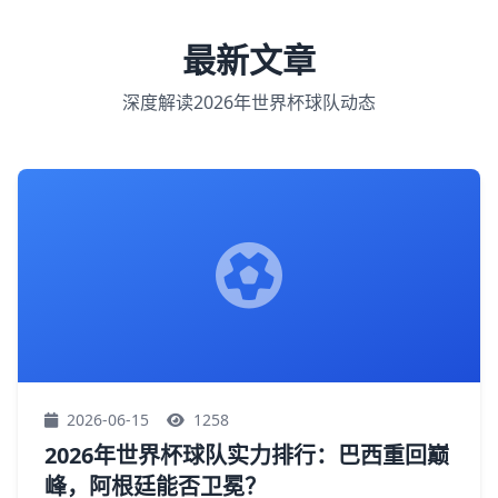
最新文章
深度解读2026年世界杯球队动态
2026-06-15
1258
2026年世界杯球队实力排行：巴西重回巅
峰，阿根廷能否卫冕？