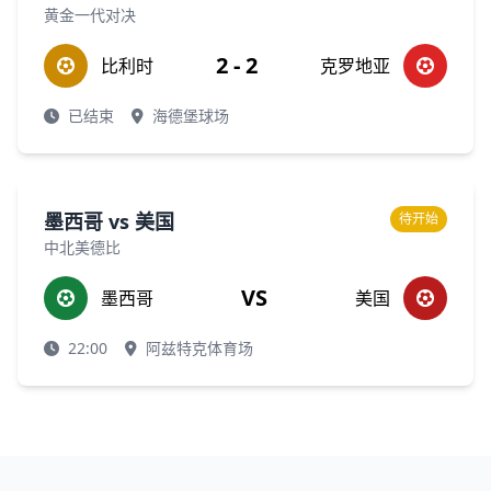
黄金一代对决
2 - 2
比利时
克罗地亚
已结束
海德堡球场
墨西哥 vs 美国
待开始
中北美德比
VS
墨西哥
美国
22:00
阿兹特克体育场