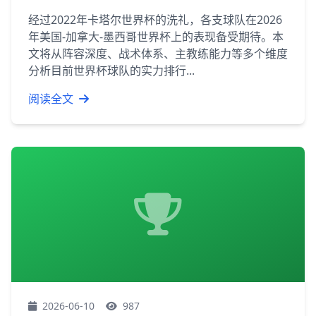
经过2022年卡塔尔世界杯的洗礼，各支球队在2026
年美国-加拿大-墨西哥世界杯上的表现备受期待。本
文将从阵容深度、战术体系、主教练能力等多个维度
分析目前世界杯球队的实力排行...
阅读全文
2026-06-10
987