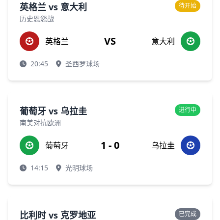
英格兰 vs 意大利
待开始
历史恩怨战
VS
英格兰
意大利
20:45
圣西罗球场
葡萄牙 vs 乌拉圭
进行中
南美对抗欧洲
1 - 0
葡萄牙
乌拉圭
14:15
光明球场
比利时 vs 克罗地亚
已完成