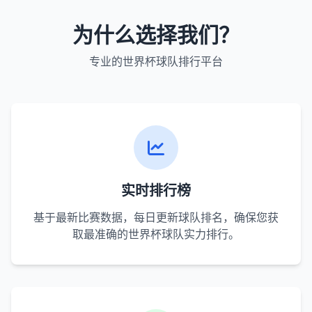
为什么选择我们？
专业的世界杯球队排行平台
实时排行榜
基于最新比赛数据，每日更新球队排名，确保您获
取最准确的世界杯球队实力排行。