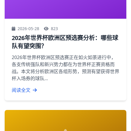
2026-05-28
823
2026年世界杯欧洲区预选赛分析：哪些球
队有望突围？
2026年世界杯欧洲区预选赛正在如火如荼进行中，
各支传统强队和新兴势力都在为世界杯正赛资格而
战。本文将分析欧洲区各组形势，预测有望获得世界
杯入场券的球队...
阅读全文